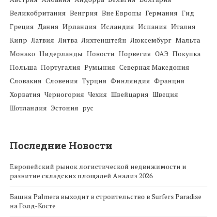
Великобритания
Венгрия
Вне Европы
Германия
Гид
Греция
Дания
Ирландия
Исландия
Испания
Италия
Кипр
Латвия
Литва
Лихтенштейн
Люксембург
Мальта
Монако
Нидерланды
Новости
Норвегия
ОАЭ
Покупка
Польша
Португалия
Румыния
Северная Македония
Словакия
Словения
Турция
Финляндия
Франция
Хорватия
Черногория
Чехия
Швейцария
Швеция
Шотландия
Эстония
рус
Последние Новости
Европейский рынок логистической недвижимости и
развитие складских площадей Анализ 2026
Башня Palmera выходит в строительство в Surfers Paradise
на Голд-Косте