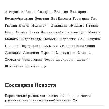
Австрия
Албания
Андорра
Бельгия
Болгария
Великобритания
Венгрия
Вне Европы
Германия
Гид
Греция
Дания
Ирландия
Исландия
Испания
Италия
Кипр
Латвия
Литва
Лихтенштейн
Люксембург
Мальта
Монако
Нидерланды
Новости
Норвегия
ОАЭ
Покупка
Польша
Португалия
Румыния
Северная Македония
Словакия
Словения
Турция
Финляндия
Франция
Хорватия
Черногория
Чехия
Швейцария
Швеция
Шотландия
Эстония
рус
Последние Новости
Европейский рынок логистической недвижимости и
развитие складских площадей Анализ 2026