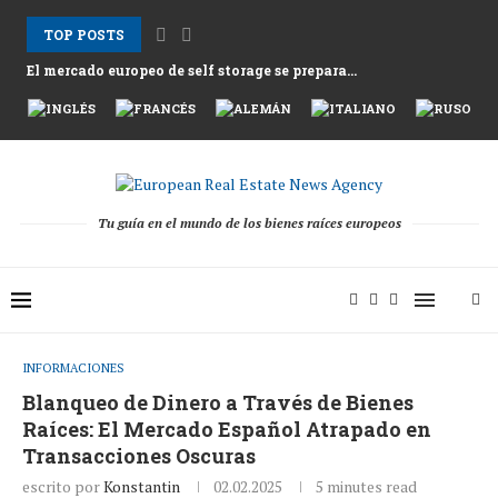
TOP POSTS
El mercado europeo de self storage se prepara...
Los alquileres en Atenas suben mientras Grecia afronta...
Nemo Garden Una granja submarina que desafía la...
Bruselas busca desbloquear 10 billones de euros en...
Greystar Impulsa la Expansión Estratégica del Build to...
Las principales ciudades apuntan a las segundas viviendas...
Activos hoteleros tras la temporada 2025 mientras los...
El cambio estructural detrás de la recuperación de...
Tu guía en el mundo de los bienes raíces europeos
INFORMACIONES
Blanqueo de Dinero a Través de Bienes
Raíces: El Mercado Español Atrapado en
Transacciones Oscuras
escrito por
Konstantin
02.02.2025
5 minutes read