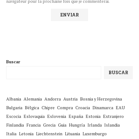
navigateur pour la prochaine fois que je commenterai.
Buscar
BUSCAR
Albania
Alemania
Andorra
Austria
Bosnia y Herzegovina
Bulgaria
Bélgica
Chipre
Compra
Croacia
Dinamarca
EAU
Escocia
Eslovaquia
Eslovenia
España
Estonia
Extranjero
Finlandia
Francia
Grecia
Guia
Hungría
Irlanda
Islandia
Italia
Letonia
Liechtenstein
Lituania
Luxemburgo