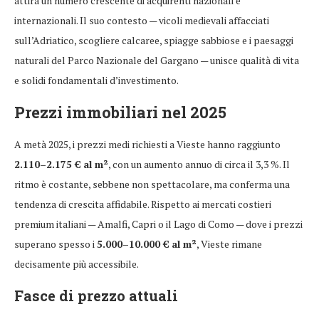
attira un numero crescente di acquirenti nazionali e
internazionali. Il suo contesto — vicoli medievali affacciati
sull’Adriatico, scogliere calcaree, spiagge sabbiose e i paesaggi
naturali del Parco Nazionale del Gargano — unisce qualità di vita
e solidi fondamentali d’investimento.
Prezzi immobiliari nel 2025
A metà 2025, i prezzi medi richiesti a Vieste hanno raggiunto
2.110–2.175 € al m²
, con un aumento annuo di circa il 3,3 %. Il
ritmo è costante, sebbene non spettacolare, ma conferma una
tendenza di crescita affidabile. Rispetto ai mercati costieri
premium italiani — Amalfi, Capri o il Lago di Como — dove i prezzi
superano spesso i
5.000–10.000 € al m²
, Vieste rimane
decisamente più accessibile.
Fasce di prezzo attuali