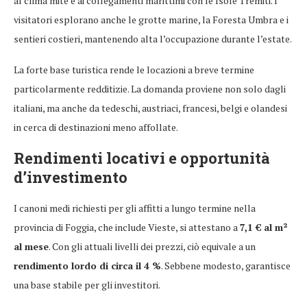
al clima mite e ai collegamenti marittimi con le Isole Tremiti. I
visitatori esplorano anche le grotte marine, la Foresta Umbra e i
sentieri costieri, mantenendo alta l’occupazione durante l’estate.
La forte base turistica rende le locazioni a breve termine
particolarmente redditizie. La domanda proviene non solo dagli
italiani, ma anche da tedeschi, austriaci, francesi, belgi e olandesi
in cerca di destinazioni meno affollate.
Rendimenti locativi e opportunità
d’investimento
I canoni medi richiesti per gli affitti a lungo termine nella
provincia di Foggia, che include Vieste, si attestano a
7,1 € al m²
al mese
. Con gli attuali livelli dei prezzi, ciò equivale a un
rendimento lordo di circa il 4 %
. Sebbene modesto, garantisce
una base stabile per gli investitori.