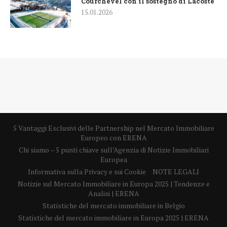
Courchevel con il sostegno di Lacoste
15.01.2026
5 Vantaggi Esclusivi delle Partnership nel Mercato Immobiliare
Europeo con ERENA
Chi siamo – 5 punti chiave sull’Agenzia di Notizie Immobiliari
Europea
Informativa sulla Privacy e sui Cookie
NOTE LEGALI
Notizie sul Mercato Immobiliare in Europa 2025 | Tendenze e
Analisi | ERENA
Statistiche del mercato immobiliare in Belgio
Statistiche del mercato immobiliare in Europa 2025 | ERENA