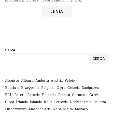
browser per la prossima volta che commenterò.
Cerca
CERCA
Acquisto
Albania
Andorra
Austria
Belgio
Bosnia ed Erzegovina
Bulgaria
Cipro
Croazia
Danimarca
EAU
Estero
Estonia
Finlandia
Francia
Germania
Grecia
Guida
Irlanda
Islanda
Italia
Lettonia
Liechtenstein
Lituania
Lussemburgo
Macedonia del Nord
Malta
Monaco