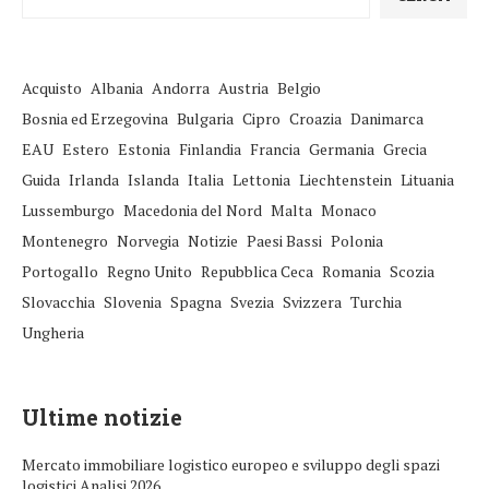
Acquisto
Albania
Andorra
Austria
Belgio
Bosnia ed Erzegovina
Bulgaria
Cipro
Croazia
Danimarca
EAU
Estero
Estonia
Finlandia
Francia
Germania
Grecia
Guida
Irlanda
Islanda
Italia
Lettonia
Liechtenstein
Lituania
Lussemburgo
Macedonia del Nord
Malta
Monaco
Montenegro
Norvegia
Notizie
Paesi Bassi
Polonia
Portogallo
Regno Unito
Repubblica Ceca
Romania
Scozia
Slovacchia
Slovenia
Spagna
Svezia
Svizzera
Turchia
Ungheria
Ultime notizie
Mercato immobiliare logistico europeo e sviluppo degli spazi
logistici Analisi 2026