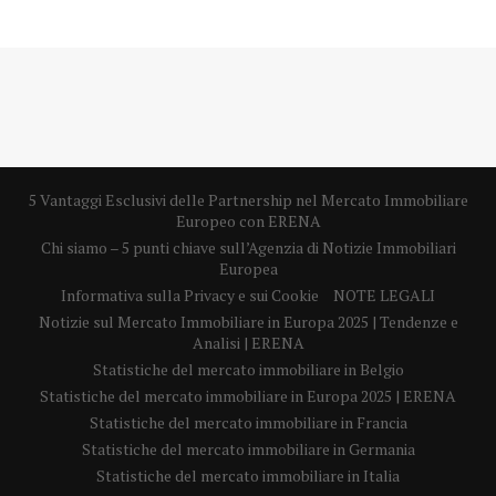
5 Vantaggi Esclusivi delle Partnership nel Mercato Immobiliare
Europeo con ERENA
Chi siamo – 5 punti chiave sull’Agenzia di Notizie Immobiliari
Europea
Informativa sulla Privacy e sui Cookie
NOTE LEGALI
Notizie sul Mercato Immobiliare in Europa 2025 | Tendenze e
Analisi | ERENA
Statistiche del mercato immobiliare in Belgio
Statistiche del mercato immobiliare in Europa 2025 | ERENA
Statistiche del mercato immobiliare in Francia
Statistiche del mercato immobiliare in Germania
Statistiche del mercato immobiliare in Italia