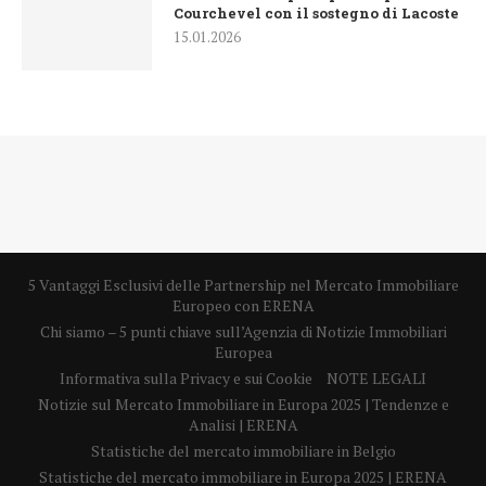
Courchevel con il sostegno di Lacoste
15.01.2026
5 Vantaggi Esclusivi delle Partnership nel Mercato Immobiliare
Europeo con ERENA
Chi siamo – 5 punti chiave sull’Agenzia di Notizie Immobiliari
Europea
Informativa sulla Privacy e sui Cookie
NOTE LEGALI
Notizie sul Mercato Immobiliare in Europa 2025 | Tendenze e
Analisi | ERENA
Statistiche del mercato immobiliare in Belgio
Statistiche del mercato immobiliare in Europa 2025 | ERENA