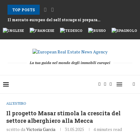
TOP POSTS
Il mercato europeo del self storage si prepara...
Gli affitti ad Atene aumentano mentre la Grecia...
Nemo Garden Una fattoria subacquea che sfida l’agricoltura...
Bruxelles vuole sbloccare 10 mila miliardi di euro...
Greystar Avanza nell’Espansione Strategica del Build to Rent...
Le grandi città prendono di mira le seconde...
Asset alberghieri dopo la stagione 2025 mentre fondi...
Il cambiamento strutturale dietro la ripresa della raccolta...
La tua guida nel mondo degli immobili europei
ALL’ESTERO
Il progetto Masar stimola la crescita del
settore alberghiero alla Mecca
scritto da
Victoria Garcia
31.05.2025
4 minutes read