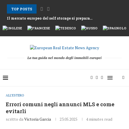
TOP POSTS
Il mercato europeo del self storage si prepara...
Gli affitti ad Atene aumentano mentre la Grecia...
Nemo Garden Una fattoria subacquea che sfida l’agricoltura...
Bruxelles vuole sbloccare 10 mila miliardi di euro...
Greystar Avanza nell’Espansione Strategica del Build to Rent...
Le grandi città prendono di mira le seconde...
Asset alberghieri dopo la stagione 2025 mentre fondi...
Il cambiamento strutturale dietro la ripresa della raccolta...
La tua guida nel mondo degli immobili europei
ALL’ESTERO
Errori comuni negli annunci MLS e come
evitarli
scritto da
Victoria Garcia
23.05.2025
4 minutes read