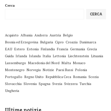
Cerca
CERCA
Acquisto
Albania
Andorra
Austria
Belgio
Bosnia ed Erzegovina
Bulgaria
Cipro
Croazia
Danimarca
EAU
Estero
Estonia
Finlandia
Francia
Germania
Grecia
Guida
Irlanda
Islanda
Italia
Lettonia
Liechtenstein
Lituania
Lussemburgo
Macedonia del Nord
Malta
Monaco
Montenegro
Norvegia
Notizie
Paesi Bassi
Polonia
Portogallo
Regno Unito
Repubblica Ceca
Romania
Scozia
Slovacchia
Slovenia
Spagna
Svezia
Svizzera
Turchia
Ungheria
Ultime notizie