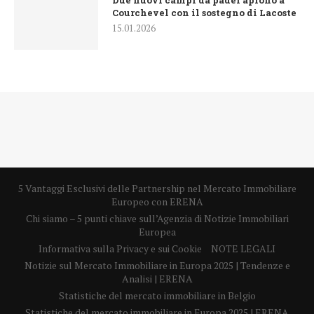
Due nuovi campi da padel aprono a
Courchevel con il sostegno di Lacoste
15.01.2026
5 Vantaggi Esclusivi delle Partnership nel Mercato Immobiliare
Europeo con ERENA
Chi siamo – 5 punti chiave sull’Agenzia di Notizie Immobiliari
Europea
Informativa sulla Privacy e sui Cookie
NOTE LEGALI
Notizie sul Mercato Immobiliare in Europa 2025 | Tendenze e
Analisi | ERENA
Statistiche del mercato immobiliare in Belgio
Statistiche del mercato immobiliare in Europa 2025 | ERENA