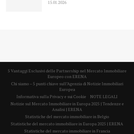
15.01.2026
5 Vantaggi Esclusivi delle Partnership nel Mercato Immobiliare
Europeo con ERENA
Chi siamo – 5 punti chiave sull’Agenzia di Notizie Immobiliari
Europea
Informativa sulla Privacy e sui Cookie
NOTE LEGALI
Notizie sul Mercato Immobiliare in Europa 2025 | Tendenze e
Analisi | ERENA
Statistiche del mercato immobiliare in Belgio
Statistiche del mercato immobiliare in Europa 2025 | ERENA
Statistiche del mercato immobiliare in Francia