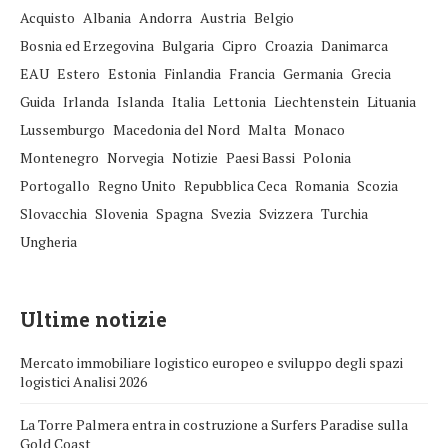
Acquisto
Albania
Andorra
Austria
Belgio
Bosnia ed Erzegovina
Bulgaria
Cipro
Croazia
Danimarca
EAU
Estero
Estonia
Finlandia
Francia
Germania
Grecia
Guida
Irlanda
Islanda
Italia
Lettonia
Liechtenstein
Lituania
Lussemburgo
Macedonia del Nord
Malta
Monaco
Montenegro
Norvegia
Notizie
Paesi Bassi
Polonia
Portogallo
Regno Unito
Repubblica Ceca
Romania
Scozia
Slovacchia
Slovenia
Spagna
Svezia
Svizzera
Turchia
Ungheria
Ultime notizie
Mercato immobiliare logistico europeo e sviluppo degli spazi
logistici Analisi 2026
La Torre Palmera entra in costruzione a Surfers Paradise sulla
Gold Coast