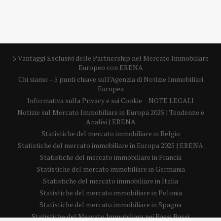
5 Vantaggi Esclusivi delle Partnership nel Mercato Immobiliare
Europeo con ERENA
Chi siamo – 5 punti chiave sull’Agenzia di Notizie Immobiliari
Europea
Informativa sulla Privacy e sui Cookie
NOTE LEGALI
Notizie sul Mercato Immobiliare in Europa 2025 | Tendenze e
Analisi | ERENA
Statistiche del mercato immobiliare in Belgio
Statistiche del mercato immobiliare in Europa 2025 | ERENA
Statistiche del mercato immobiliare in Francia
Statistiche del mercato immobiliare in Germania
Statistiche del mercato immobiliare in Italia
Statistiche del mercato immobiliare in Polonia
Statistiche del mercato immobiliare in Spagna
Statistiche del Mercato Immobiliare nei Paesi Bassi