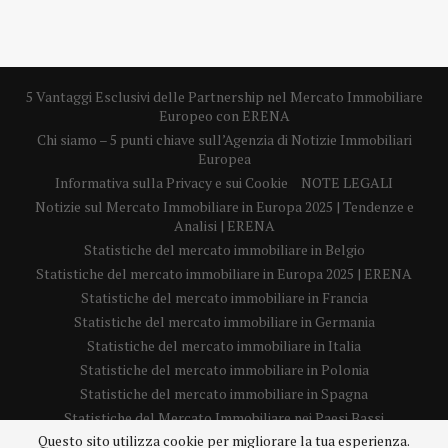
5 Vantaggi Esclusivi delle Partnership nel Mercato Immobiliare
Europeo con ERENA
Chi siamo – 5 punti chiave sull’Agenzia di Notizie Immobiliari
Europea
Informativa sulla Privacy e sui Cookie
NOTE LEGALI
Notizie sul Mercato Immobiliare in Europa 2025 | Tendenze e
Analisi | ERENA
Statistiche del mercato immobiliare in Belgio
Statistiche del mercato immobiliare in Europa 2025 | ERENA
Statistiche del mercato immobiliare in Francia
Statistiche del mercato immobiliare in Germania
Statistiche del mercato immobiliare in Italia
Statistiche del mercato immobiliare in Polonia
Statistiche del mercato immobiliare in Spagna
Statistiche del Mercato Immobiliare nei Paesi Bassi
Questo sito utilizza cookie per migliorare la tua esperienza.
Statistiche del mercato immobiliare nel Regno Unito