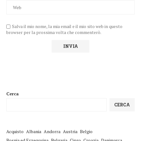
Salva il mio nome, la mia email e il mio sito web in questo
browser per la prossima volta che commenterò.
Cerca
CERCA
Acquisto
Albania
Andorra
Austria
Belgio
Bosnia ed Erzegovina
Bulgaria
Cipro
Croazia
Danimarca