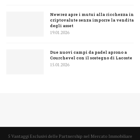
Newrez apre i mutui alla ricchezza in
criptovalute senza imporre la vendita
degli asset
19.01.2026
Due nuovi campi da padel aprono a
Courchevel con il sostegno di Lacoste
15.01.2026
5 Vantaggi Esclusivi delle Partnership nel Mercato Immobiliare