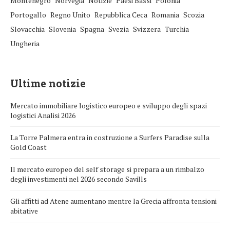
Montenegro
Norvegia
Notizie
Paesi Bassi
Polonia
Portogallo
Regno Unito
Repubblica Ceca
Romania
Scozia
Slovacchia
Slovenia
Spagna
Svezia
Svizzera
Turchia
Ungheria
Ultime notizie
Mercato immobiliare logistico europeo e sviluppo degli spazi
logistici Analisi 2026
La Torre Palmera entra in costruzione a Surfers Paradise sulla
Gold Coast
Il mercato europeo del self storage si prepara a un rimbalzo
degli investimenti nel 2026 secondo Savills
Gli affitti ad Atene aumentano mentre la Grecia affronta tensioni
abitative