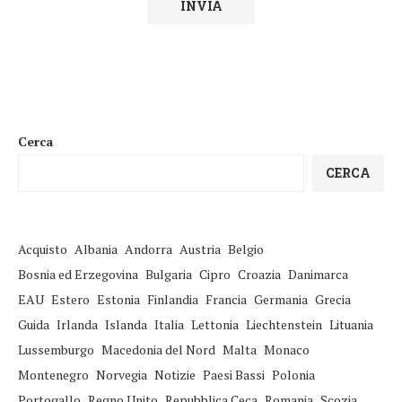
Cerca
CERCA
Acquisto
Albania
Andorra
Austria
Belgio
Bosnia ed Erzegovina
Bulgaria
Cipro
Croazia
Danimarca
EAU
Estero
Estonia
Finlandia
Francia
Germania
Grecia
Guida
Irlanda
Islanda
Italia
Lettonia
Liechtenstein
Lituania
Lussemburgo
Macedonia del Nord
Malta
Monaco
Montenegro
Norvegia
Notizie
Paesi Bassi
Polonia
Portogallo
Regno Unito
Repubblica Ceca
Romania
Scozia