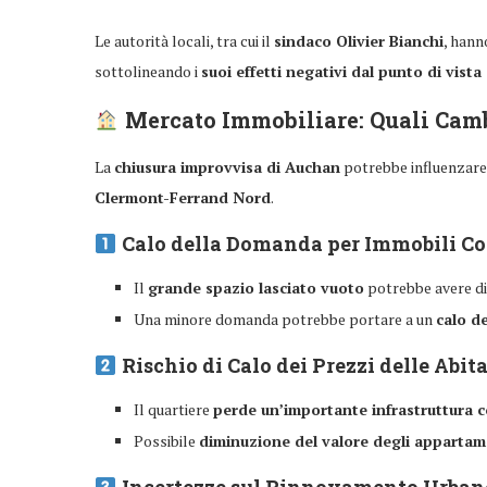
Le autorità locali, tra cui il
sindaco Olivier Bianchi
, hann
sottolineando i
suoi effetti negativi dal punto di vist
Mercato Immobiliare: Quali Cam
La
chiusura improvvisa di Auchan
potrebbe influenzare i
Clermont-Ferrand Nord
.
Calo della Domanda per Immobili C
Il
grande spazio lasciato vuoto
potrebbe avere dif
Una minore domanda potrebbe portare a un
calo de
Rischio di Calo dei Prezzi delle Abit
Il quartiere
perde un’importante infrastruttura 
Possibile
diminuzione del valore degli appartam
Incertezze sul Rinnovamento Urban