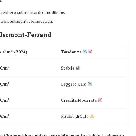
rebbero subire ritardi o modifiche.
vi investimenti commerciali.
 Clermont-Ferrand
 al m² (2024)
Tendenza
 €/m²
Stabile
 €/m²
Leggero Calo
 €/m²
Crescita Moderata
 €/m²
Rischio di Calo
di Clermont-Ferrand
rimane
relativamente stabile
, la
chiusura