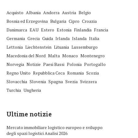
Acquisto
Albania
Andorra
Austria
Belgio
Bosnia ed Erzegovina
Bulgaria
Cipro
Croazia
Danimarca
EAU
Estero
Estonia
Finlandia
Francia
Germania
Grecia
Guida
Irlanda
Islanda
Italia
Lettonia
Liechtenstein
Lituania
Lussemburgo
Macedonia del Nord
Malta
Monaco
Montenegro
Norvegia
Notizie
Paesi Bassi
Polonia
Portogallo
Regno Unito
Repubblica Ceca
Romania
Scozia
Slovacchia
Slovenia
Spagna
Svezia
Svizzera
Turchia
Ungheria
Ultime notizie
Mercato immobiliare logistico europeo e sviluppo
degli spazi logistici Analisi 2026