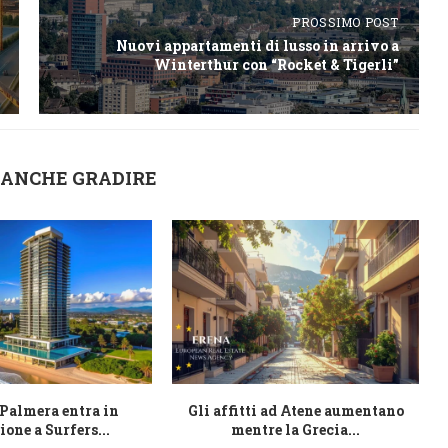
PROSSIMO POST
Nuovi appartamenti di lusso in arrivo a
Winterthur con “Rocket & Tigerli”
 ANCHE GRADIRE
 Palmera entra in
Gli affitti ad Atene aumentano
ione a Surfers...
mentre la Grecia...
s