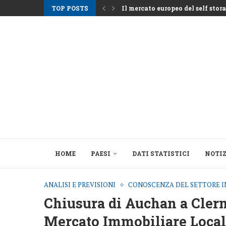
TOP POSTS
Il mercato europeo del self storag
Gli affitti ad Atene aumentano m
Nemo Garden Una fattoria subacq
Bruxelles vuole sbloccare 10 mila
Greystar Avanza nell’Espansione 
Le grandi città prendono di mira
Asset alberghieri dopo la stagio
Il cambiamento strutturale dietro
HOME
PAESI
DATI STATISTICI
NOTIZ
ANALISI E PREVISIONI
CONOSCENZA DEL SETTORE I
Chiusura di Auchan a Cler
Mercato Immobiliare Loca