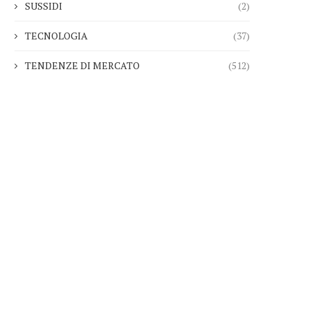
SUSSIDI
(2)
TECNOLOGIA
(37)
TENDENZE DI MERCATO
(512)
Nemo Garden Una fattoria
Bruxelles vuole sbloccare
ubacquea che sfida l’agricoltura...
miliardi di euro...