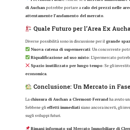
di Auchan
potrebbe portare a
calo dei prezzi nelle are
attentamente l’andamento del mercato
.
Quale Futuro per l’Area Ex Auch
Diverse possibilità sono in discussione per il
grande spaz
Nuova catena di supermercati
: Un concorrente potre
Riqualificazione ad uso misto
: L’ipermercato potrebb
Spazio inutilizzato per lungo tempo
: Se gli investi
economica
.
Conclusione: Un Mercato in Fase
La
chiusura di Auchan a Clermont-Ferrand
ha avuto u
Sebbene gli
effetti immediati
siano ancora incerti, gli inv
sugli sviluppi futuri.
Rimani informato sul Mercato Immobiliare di Cle