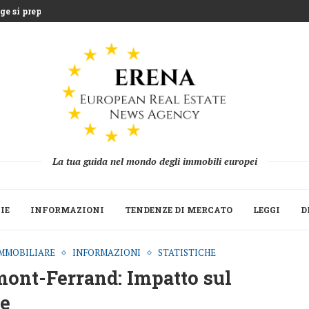
e si prepara...
entre la Grecia...
uea che sfida l’agricoltura...
 miliardi di euro...
Strategica del Build to Rent...
 le seconde...
ne 2025 mentre fondi...
 la ripresa della raccolta...
La tua guida nel mondo degli immobili europei
IE
INFORMAZIONI
TENDENZE DI MERCATO
LEGGI
D
MMOBILIARE
INFORMAZIONI
STATISTICHE
mont-Ferrand: Impatto sul
le