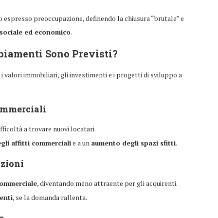
o espresso preoccupazione, definendo la chiusura “brutale” e
a sociale ed economico
.
biamenti Sono Previsti?
 valori immobiliari, gli investimenti e i progetti di sviluppo a
ommerciali
ficoltà a trovare nuovi locatari.
gli affitti commerciali
e a un
aumento degli spazi sfitti
.
azioni
commerciale
, diventando meno attraente per gli acquirenti.
enti
, se la domanda rallenta.
o