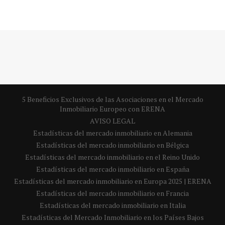
5 Beneficios Exclusivos de las Asociaciones en el Mercado
Inmobiliario Europeo con ERENA
AVISO LEGAL
Estadísticas del mercado inmobiliario en Alemania
Estadísticas del mercado inmobiliario en Bélgica
Estadísticas del mercado inmobiliario en el Reino Unido
Estadísticas del mercado inmobiliario en España
Estadísticas del mercado inmobiliario en Europa 2025 | ERENA
Estadísticas del mercado inmobiliario en Francia
Estadísticas del mercado inmobiliario en Italia
Estadísticas del Mercado Inmobiliario en los Países Bajos