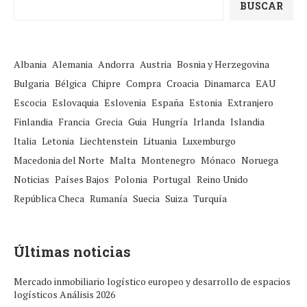
BUSCAR
Albania
Alemania
Andorra
Austria
Bosnia y Herzegovina
Bulgaria
Bélgica
Chipre
Compra
Croacia
Dinamarca
EAU
Escocia
Eslovaquia
Eslovenia
España
Estonia
Extranjero
Finlandia
Francia
Grecia
Guia
Hungría
Irlanda
Islandia
Italia
Letonia
Liechtenstein
Lituania
Luxemburgo
Macedonia del Norte
Malta
Montenegro
Mónaco
Noruega
Noticias
Países Bajos
Polonia
Portugal
Reino Unido
República Checa
Rumanía
Suecia
Suiza
Turquía
Últimas noticias
Mercado inmobiliario logístico europeo y desarrollo de espacios
logísticos Análisis 2026