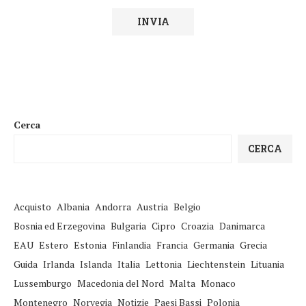
Cerca
CERCA
Acquisto
Albania
Andorra
Austria
Belgio
Bosnia ed Erzegovina
Bulgaria
Cipro
Croazia
Danimarca
EAU
Estero
Estonia
Finlandia
Francia
Germania
Grecia
Guida
Irlanda
Islanda
Italia
Lettonia
Liechtenstein
Lituania
Lussemburgo
Macedonia del Nord
Malta
Monaco
Montenegro
Norvegia
Notizie
Paesi Bassi
Polonia