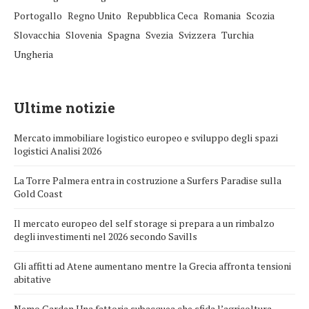
Portogallo
Regno Unito
Repubblica Ceca
Romania
Scozia
Slovacchia
Slovenia
Spagna
Svezia
Svizzera
Turchia
Ungheria
Ultime notizie
Mercato immobiliare logistico europeo e sviluppo degli spazi
logistici Analisi 2026
La Torre Palmera entra in costruzione a Surfers Paradise sulla
Gold Coast
Il mercato europeo del self storage si prepara a un rimbalzo
degli investimenti nel 2026 secondo Savills
Gli affitti ad Atene aumentano mentre la Grecia affronta tensioni
abitative
Nemo Garden Una fattoria subacquea che sfida l’agricoltura