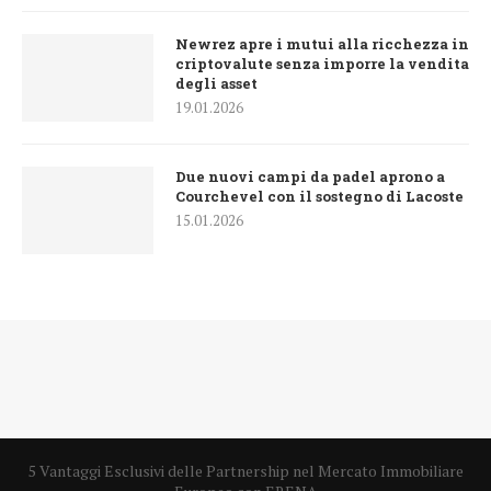
Newrez apre i mutui alla ricchezza in
criptovalute senza imporre la vendita
degli asset
19.01.2026
Due nuovi campi da padel aprono a
Courchevel con il sostegno di Lacoste
15.01.2026
5 Vantaggi Esclusivi delle Partnership nel Mercato Immobiliare