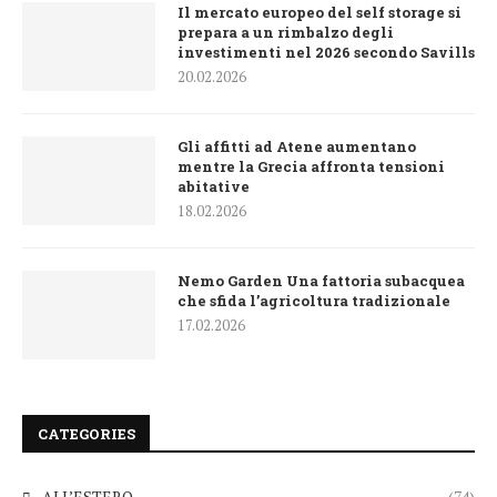
Il mercato europeo del self storage si
prepara a un rimbalzo degli
investimenti nel 2026 secondo Savills
20.02.2026
Gli affitti ad Atene aumentano
mentre la Grecia affronta tensioni
abitative
18.02.2026
Nemo Garden Una fattoria subacquea
che sfida l’agricoltura tradizionale
17.02.2026
CATEGORIES
ALL’ESTERO
(74)