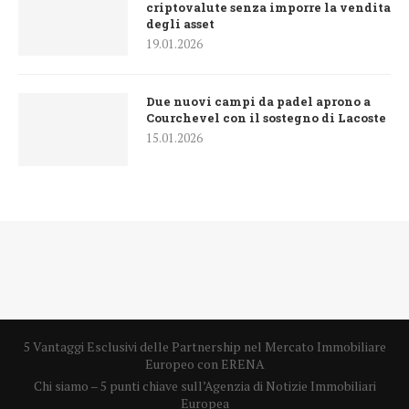
criptovalute senza imporre la vendita
degli asset
19.01.2026
Due nuovi campi da padel aprono a
Courchevel con il sostegno di Lacoste
15.01.2026
5 Vantaggi Esclusivi delle Partnership nel Mercato Immobiliare
Europeo con ERENA
Chi siamo – 5 punti chiave sull’Agenzia di Notizie Immobiliari
Europea