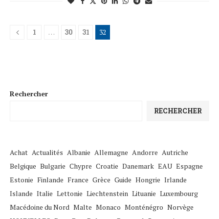
1
…
30
31
32
Rechercher
RECHERCHER
Achat
Actualités
Albanie
Allemagne
Andorre
Autriche
Belgique
Bulgarie
Chypre
Croatie
Danemark
EAU
Espagne
Estonie
Finlande
France
Grèce
Guide
Hongrie
Irlande
Islande
Italie
Lettonie
Liechtenstein
Lituanie
Luxembourg
Macédoine du Nord
Malte
Monaco
Monténégro
Norvège