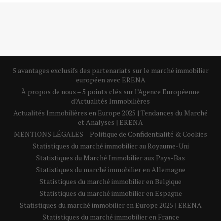
5 avantages exclusifs des partenariats sur le marché immobilier
européen avec ERENA
À propos de nous – 5 points clés sur l’Agence Européenne
d’Actualités Immobilières
Actualités Immobilières en Europe 2025 | Tendances du Marché
et Analyses | ERENA
MENTIONS LÉGALES
Politique de Confidentialité & Cookies
Statistiques du marché immobilier au Royaume-Uni
Statistiques du Marché Immobilier aux Pays-Bas
Statistiques du marché immobilier en Allemagne
Statistiques du marché immobilier en Belgique
Statistiques du marché immobilier en Espagne
Statistiques du marché immobilier en Europe 2025 | ERENA
Statistiques du marché immobilier en France