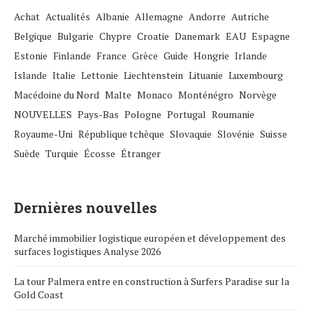
Achat
Actualités
Albanie
Allemagne
Andorre
Autriche
Belgique
Bulgarie
Chypre
Croatie
Danemark
EAU
Espagne
Estonie
Finlande
France
Grèce
Guide
Hongrie
Irlande
Islande
Italie
Lettonie
Liechtenstein
Lituanie
Luxembourg
Macédoine du Nord
Malte
Monaco
Monténégro
Norvège
NOUVELLES
Pays-Bas
Pologne
Portugal
Roumanie
Royaume-Uni
République tchèque
Slovaquie
Slovénie
Suisse
Suède
Turquie
Écosse
Étranger
Dernières nouvelles
Marché immobilier logistique européen et développement des
surfaces logistiques Analyse 2026
La tour Palmera entre en construction à Surfers Paradise sur la
Gold Coast