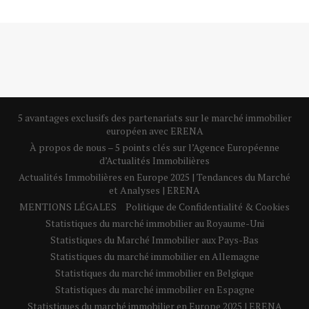
5 avantages exclusifs des partenariats sur le marché immobilier
européen avec ERENA
À propos de nous – 5 points clés sur l’Agence Européenne
d’Actualités Immobilières
Actualités Immobilières en Europe 2025 | Tendances du Marché
et Analyses | ERENA
MENTIONS LÉGALES
Politique de Confidentialité & Cookies
Statistiques du marché immobilier au Royaume-Uni
Statistiques du Marché Immobilier aux Pays-Bas
Statistiques du marché immobilier en Allemagne
Statistiques du marché immobilier en Belgique
Statistiques du marché immobilier en Espagne
Statistiques du marché immobilier en Europe 2025 | ERENA