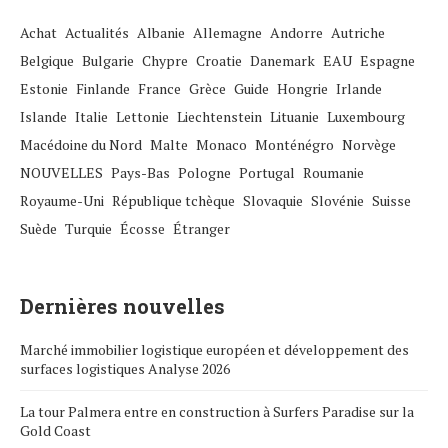
Achat
Actualités
Albanie
Allemagne
Andorre
Autriche
Belgique
Bulgarie
Chypre
Croatie
Danemark
EAU
Espagne
Estonie
Finlande
France
Grèce
Guide
Hongrie
Irlande
Islande
Italie
Lettonie
Liechtenstein
Lituanie
Luxembourg
Macédoine du Nord
Malte
Monaco
Monténégro
Norvège
NOUVELLES
Pays-Bas
Pologne
Portugal
Roumanie
Royaume-Uni
République tchèque
Slovaquie
Slovénie
Suisse
Suède
Turquie
Écosse
Étranger
Dernières nouvelles
Marché immobilier logistique européen et développement des
surfaces logistiques Analyse 2026
La tour Palmera entre en construction à Surfers Paradise sur la
Gold Coast