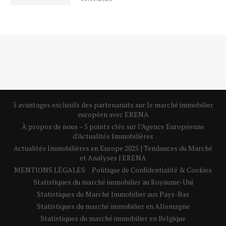
5 avantages exclusifs des partenariats sur le marché immobilier
européen avec ERENA
À propos de nous – 5 points clés sur l’Agence Européenne
d’Actualités Immobilières
Actualités Immobilières en Europe 2025 | Tendances du Marché
et Analyses | ERENA
MENTIONS LÉGALES
Politique de Confidentialité & Cookies
Statistiques du marché immobilier au Royaume-Uni
Statistiques du Marché Immobilier aux Pays-Bas
Statistiques du marché immobilier en Allemagne
Statistiques du marché immobilier en Belgique