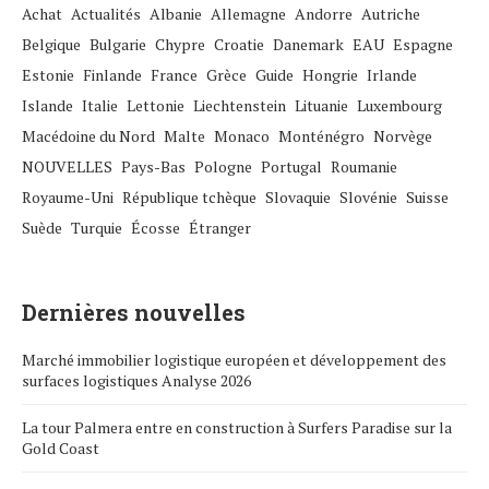
Achat
Actualités
Albanie
Allemagne
Andorre
Autriche
Belgique
Bulgarie
Chypre
Croatie
Danemark
EAU
Espagne
Estonie
Finlande
France
Grèce
Guide
Hongrie
Irlande
Islande
Italie
Lettonie
Liechtenstein
Lituanie
Luxembourg
Macédoine du Nord
Malte
Monaco
Monténégro
Norvège
NOUVELLES
Pays-Bas
Pologne
Portugal
Roumanie
Royaume-Uni
République tchèque
Slovaquie
Slovénie
Suisse
Suède
Turquie
Écosse
Étranger
Dernières nouvelles
Marché immobilier logistique européen et développement des
surfaces logistiques Analyse 2026
La tour Palmera entre en construction à Surfers Paradise sur la
Gold Coast