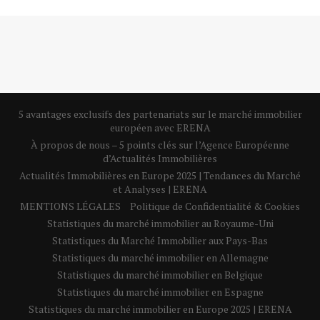
5 avantages exclusifs des partenariats sur le marché immobilier
européen avec ERENA
À propos de nous – 5 points clés sur l’Agence Européenne
d’Actualités Immobilières
Actualités Immobilières en Europe 2025 | Tendances du Marché
et Analyses | ERENA
MENTIONS LÉGALES
Politique de Confidentialité & Cookies
Statistiques du marché immobilier au Royaume-Uni
Statistiques du Marché Immobilier aux Pays-Bas
Statistiques du marché immobilier en Allemagne
Statistiques du marché immobilier en Belgique
Statistiques du marché immobilier en Espagne
Statistiques du marché immobilier en Europe 2025 | ERENA