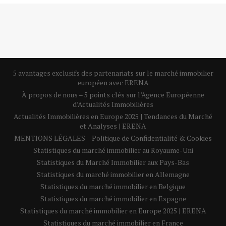
5 avantages exclusifs des partenariats sur le marché immobilier
européen avec ERENA
À propos de nous – 5 points clés sur l’Agence Européenne
d’Actualités Immobilières
Actualités Immobilières en Europe 2025 | Tendances du Marché
et Analyses | ERENA
MENTIONS LÉGALES
Politique de Confidentialité & Cookies
Statistiques du marché immobilier au Royaume-Uni
Statistiques du Marché Immobilier aux Pays-Bas
Statistiques du marché immobilier en Allemagne
Statistiques du marché immobilier en Belgique
Statistiques du marché immobilier en Espagne
Statistiques du marché immobilier en Europe 2025 | ERENA
Statistiques du marché immobilier en France