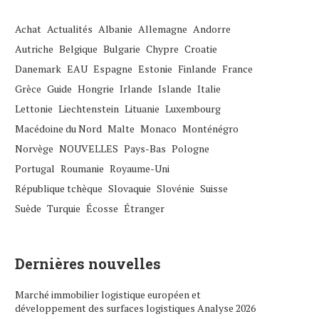
Achat
Actualités
Albanie
Allemagne
Andorre
Autriche
Belgique
Bulgarie
Chypre
Croatie
Danemark
EAU
Espagne
Estonie
Finlande
France
Grèce
Guide
Hongrie
Irlande
Islande
Italie
Lettonie
Liechtenstein
Lituanie
Luxembourg
Macédoine du Nord
Malte
Monaco
Monténégro
Norvège
NOUVELLES
Pays-Bas
Pologne
Portugal
Roumanie
Royaume-Uni
République tchèque
Slovaquie
Slovénie
Suisse
Suède
Turquie
Écosse
Étranger
Dernières nouvelles
Marché immobilier logistique européen et
développement des surfaces logistiques Analyse 2026