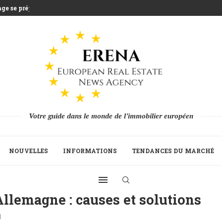
e se prépare...
rs que la...
e qui défie l’agriculture...
illiards d’euros d’épargne...
Stratégique du Build to...
sidences secondaires avec...
on 2025 alors...
reprise de la...
Votre guide dans le monde de l’immobilier européen
NOUVELLES
INFORMATIONS
TENDANCES DU MARCHÉ
llemagne : causes et solutions
d