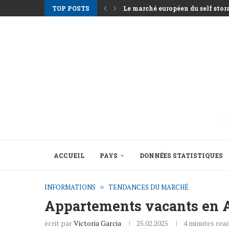
TOP POSTS
Le marché européen du self storag
Les loyers à Athènes grimpent alo
Nemo Garden Une ferme sous-marin
Bruxelles veut mobiliser 10 000 m
Greystar Accélère son Expansion 
Les grandes villes ciblent les ré
Les actifs hôteliers après la sais
Le tournant structurel derrière la 
ACCUEIL
PAYS
DONNÉES STATISTIQUES
INFORMATIONS
TENDANCES DU MARCHÉ
Appartements vacants en A
écrit par
Victoria Garcia
25.02.2025
4 minutes rea