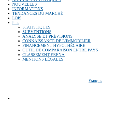
Pays-Bas
NOUVELLES
Pologne
INFORMATIONS
Portugal
TENDANCES DU MARCHÉ
Roumanie
LOIS
Royaume-Uni
Plus
République tchèque
STATISTIQUES
Slovaquie
SUBVENTIONS
Slovénie
ANALYSE ET PRÉVISIONS
Suisse
CONNAISSANCE DE L’IMMOBILIER
Suède
FINANCEMENT HYPOTHÉCAIRE
Turquie
OUTIL DE COMPARAISON ENTRE PAYS
Écosse
CLASSEMENT ERENA
MENTIONS LÉGALES
Français