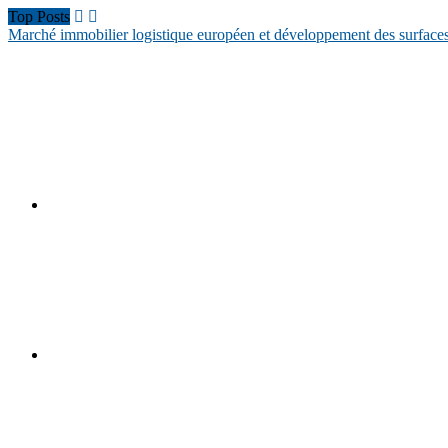
Top Posts
Marché immobilier logistique européen et développement des surfaces