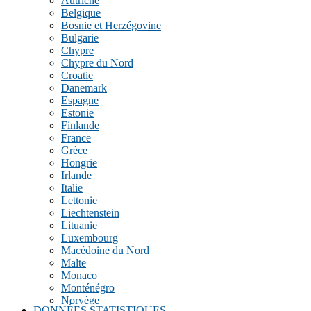
Autriche
Belgique
Bosnie et Herzégovine
Bulgarie
Chypre
Chypre du Nord
Croatie
Danemark
Espagne
Estonie
Finlande
France
Grèce
Hongrie
Irlande
Italie
Lettonie
Liechtenstein
Lituanie
Luxembourg
Macédoine du Nord
Malte
Monaco
Monténégro
Norvège
DONNÉES STATISTIQUES