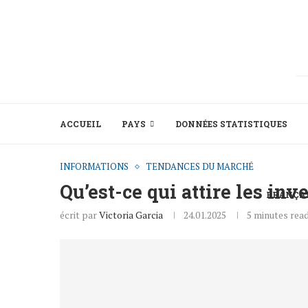
ACCUEIL
PAYS
DONNÉES STATISTIQUES
INFORMATIONS
TENDANCES DU MARCHÉ
Qu’est-ce qui attire les inv
FRANÇA
écrit par
Victoria Garcia
24.01.2025
5 minutes rea