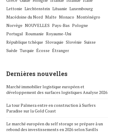
Grèce
Guide
Hongrie
Irlande
Islande
Italie
Lettonie
Liechtenstein
Lituanie
Luxembourg
Macédoine du Nord
Malte
Monaco
Monténégro
Norvège
NOUVELLES
Pays-Bas
Pologne
Portugal
Roumanie
Royaume-Uni
République tchèque
Slovaquie
Slovénie
Suisse
Suède
Turquie
Écosse
Étranger
Dernières nouvelles
Marché immobilier logistique européen et
développement des surfaces logistiques Analyse 2026
La tour Palmera entre en construction à Surfers
Paradise sur la Gold Coast
Le marché européen du self storage se prépare à un
rebond des investissements en 2026 selon Savills