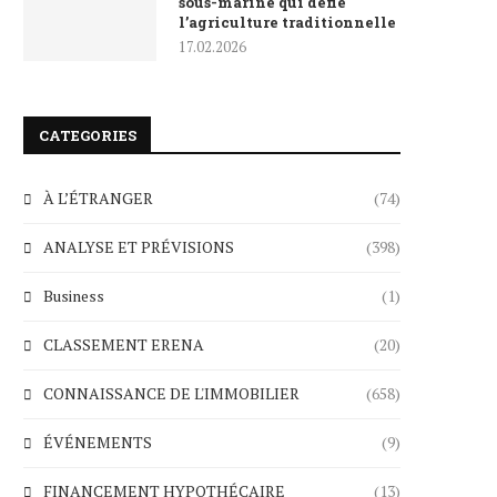
sous-marine qui défie
l’agriculture traditionnelle
17.02.2026
CATEGORIES
À L’ÉTRANGER
(74)
ANALYSE ET PRÉVISIONS
(398)
Business
(1)
CLASSEMENT ERENA
(20)
CONNAISSANCE DE L'IMMOBILIER
(658)
ÉVÉNEMENTS
(9)
FINANCEMENT HYPOTHÉCAIRE
(13)