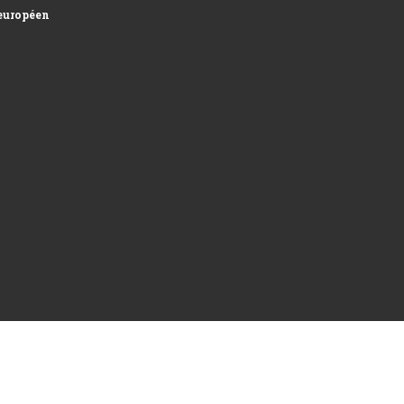
uropéen et développement des surfaces...