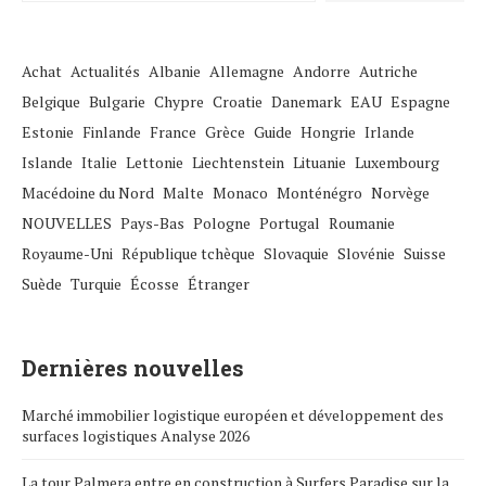
Achat
Actualités
Albanie
Allemagne
Andorre
Autriche
Belgique
Bulgarie
Chypre
Croatie
Danemark
EAU
Espagne
Estonie
Finlande
France
Grèce
Guide
Hongrie
Irlande
Islande
Italie
Lettonie
Liechtenstein
Lituanie
Luxembourg
Macédoine du Nord
Malte
Monaco
Monténégro
Norvège
NOUVELLES
Pays-Bas
Pologne
Portugal
Roumanie
Royaume-Uni
République tchèque
Slovaquie
Slovénie
Suisse
Suède
Turquie
Écosse
Étranger
Dernières nouvelles
Marché immobilier logistique européen et développement des
surfaces logistiques Analyse 2026
La tour Palmera entre en construction à Surfers Paradise sur la