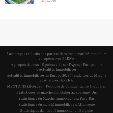
15.01.2026
5 avantages exclusifs des partenariats sur le marché immobilier
européen avec ERENA
À propos de nous – 5 points clés sur l’Agence Européenne
d’Actualités Immobilières
Actualités Immobilières en Europe 2025 | Tendances du Marché
et Analyses | ERENA
MENTIONS LÉGALES
Politique de Confidentialité & Cookies
Statistiques du marché immobilier au Royaume-Uni
Statistiques du Marché Immobilier aux Pays-Bas
Statistiques du marché immobilier en Allemagne
Statistiques du marché immobilier en Belgique