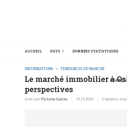
ACCUEIL
PAYS
DONNÉES STATISTIQUES
INFORMATIONS
TENDANCES DU MARCHÉ
Le marché immobilier à Oslo
FRANÇA
perspectives
écrit par
Victoria Garcia
19.11.2024
5 minutes rea