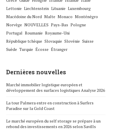
Grèce
Guide
Hongrie
Irlande
Islande
Italie
Lettonie
Liechtenstein
Lituanie
Luxembourg
Macédoine du Nord
Malte
Monaco
Monténégro
Norvège
NOUVELLES
Pays-Bas
Pologne
Portugal
Roumanie
Royaume-Uni
République tchèque
Slovaquie
Slovénie
Suisse
Suède
Turquie
Écosse
Étranger
Dernières nouvelles
Marché immobilier logistique européen et
développement des surfaces logistiques Analyse 2026
La tour Palmera entre en construction à Surfers
Paradise sur la Gold Coast
Le marché européen du self storage se prépare à un
rebond des investissements en 2026 selon Savills