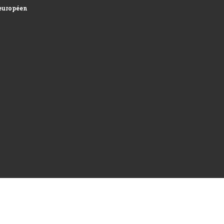
uropéen et développement des surfaces...