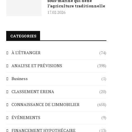
sous-marine qui défie
l’agriculture traditionnelle
17.02.2026
CATEGORIES
À L’ÉTRANGER
(74)
ANALYSE ET PRÉVISIONS
(398)
Business
(1)
CLASSEMENT ERENA
(20)
CONNAISSANCE DE L'IMMOBILIER
(658)
ÉVÉNEMENTS
(9)
FINANCEMENT HYPOTHÉCAIRE
(13)