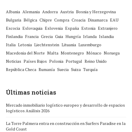
Albania
Alemania
Andorra
Austria
Bosnia y Herzegovina
Bulgaria
Bélgica
Chipre
Compra
Croacia
Dinamarca
EAU
Escocia
Eslovaquia
Eslovenia
España
Estonia
Extranjero
Finlandia
Francia
Grecia
Guia
Hungría
Irlanda
Islandia
Italia
Letonia
Liechtenstein
Lituania
Luxemburgo
Macedonia del Norte
Malta
Montenegro
Mónaco
Noruega
Noticias
Países Bajos
Polonia
Portugal
Reino Unido
República Checa
Rumanía
Suecia
Suiza
Turquía
Últimas noticias
Mercado inmobiliario logístico europeo y desarrollo de espacios
logísticos Análisis 2026
La Torre Palmera entra en construcción en Surfers Paradise en la
Gold Coast