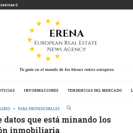
ientras Grecia afronta...
na que desafía la...
lones de euros en...
tratégica del Build to...
n a las segundas viviendas...
ada 2025 mientras los...
a recuperación de...
Tu guía en el mundo de los bienes raíces europeos
TICIAS
INFORMACIONES
TENDENCIAS DEL MERCADO
L
IARIO
PARA PROFESIONALES
de datos que está minando los
ón inmobiliaria