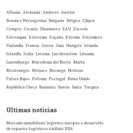
Albania
Alemania
Andorra
Austria
Bosnia y Herzegovina
Bulgaria
Bélgica
Chipre
Compra
Croacia
Dinamarca
EAU
Escocia
Eslovaquia
Eslovenia
España
Estonia
Extranjero
Finlandia
Francia
Grecia
Guia
Hungría
Irlanda
Islandia
Italia
Letonia
Liechtenstein
Lituania
Luxemburgo
Macedonia del Norte
Malta
Montenegro
Mónaco
Noruega
Noticias
Países Bajos
Polonia
Portugal
Reino Unido
República Checa
Rumanía
Suecia
Suiza
Turquía
Últimas noticias
Mercado inmobiliario logístico europeo y desarrollo
de espacios logísticos Análisis 2026