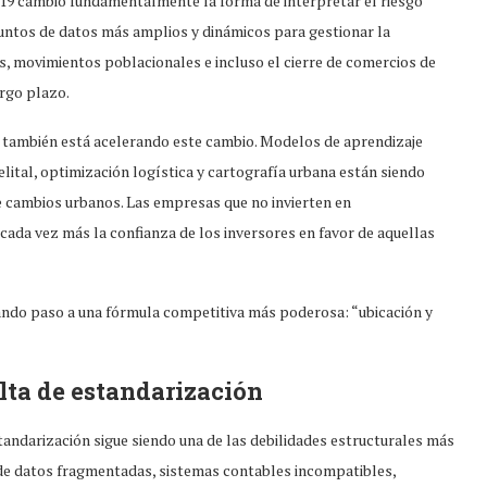
-19 cambió fundamentalmente la forma de interpretar el riesgo
njuntos de datos más amplios y dinámicos para gestionar la
les, movimientos poblacionales e incluso el cierre de comercios de
argo plazo.
 también está acelerando este cambio. Modelos de aprendizaje
lital, optimización logística y cartografía urbana están siendo
de cambios urbanos. Las empresas que no invierten en
 cada vez más la confianza de los inversores en favor de aquellas
dando paso a una fórmula competitiva más poderosa: “ubicación y
alta de estandarización
standarización sigue siendo una de las debilidades estructurales más
s de datos fragmentadas, sistemas contables incompatibles,