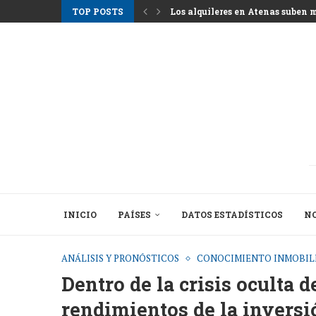
TOP POSTS
Los alquileres en Atenas suben m
Nemo Garden Una granja submari
Bruselas busca desbloquear 10 bil
Greystar Impulsa la Expansión Es
Las principales ciudades apunta
Activos hoteleros tras la tempor
El cambio estructural detrás de l
INICIO
PAÍSES
DATOS ESTADÍSTICOS
NO
ANÁLISIS Y PRONÓSTICOS
CONOCIMIENTO INMOBIL
Dentro de la crisis oculta 
rendimientos de la inversi