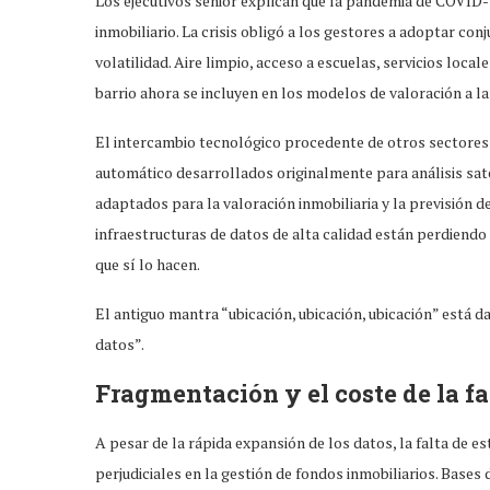
Los ejecutivos senior explican que la pandemia de COVID
inmobiliario. La crisis obligó a los gestores a adoptar co
volatilidad. Aire limpio, acceso a escuelas, servicios loca
barrio ahora se incluyen en los modelos de valoración a l
El intercambio tecnológico procedente de otros sectores
automático desarrollados originalmente para análisis sate
adaptados para la valoración inmobiliaria y la previsión 
infraestructuras de datos de alta calidad están perdiendo
que sí lo hacen.
El antiguo mantra “ubicación, ubicación, ubicación” está 
datos”.
Fragmentación y el coste de la f
A pesar de la rápida expansión de los datos, la falta de e
perjudiciales en la gestión de fondos inmobiliarios. Base