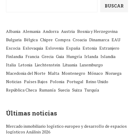
BUSCAR
Albania
Alemania
Andorra
Austria
Bosnia y Herzegovina
Bulgaria
Bélgica
Chipre
Compra
Croacia
Dinamarca
EAU
Escocia
Eslovaquia
Eslovenia
España
Estonia
Extranjero
Finlandia
Francia
Grecia
Guia
Hungría
Irlanda
Islandia
Italia
Letonia
Liechtenstein
Lituania
Luxemburgo
Macedonia del Norte
Malta
Montenegro
Mónaco
Noruega
Noticias
Países Bajos
Polonia
Portugal
Reino Unido
República Checa
Rumanía
Suecia
Suiza
Turquía
Últimas noticias
Mercado inmobiliario logístico europeo y desarrollo de espacios
logísticos Análisis 2026