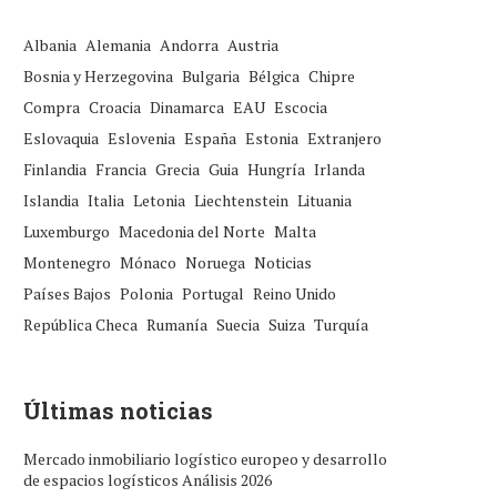
Albania
Alemania
Andorra
Austria
Bosnia y Herzegovina
Bulgaria
Bélgica
Chipre
Compra
Croacia
Dinamarca
EAU
Escocia
Eslovaquia
Eslovenia
España
Estonia
Extranjero
Finlandia
Francia
Grecia
Guia
Hungría
Irlanda
Islandia
Italia
Letonia
Liechtenstein
Lituania
Luxemburgo
Macedonia del Norte
Malta
Montenegro
Mónaco
Noruega
Noticias
Países Bajos
Polonia
Portugal
Reino Unido
República Checa
Rumanía
Suecia
Suiza
Turquía
Últimas noticias
Mercado inmobiliario logístico europeo y desarrollo
de espacios logísticos Análisis 2026