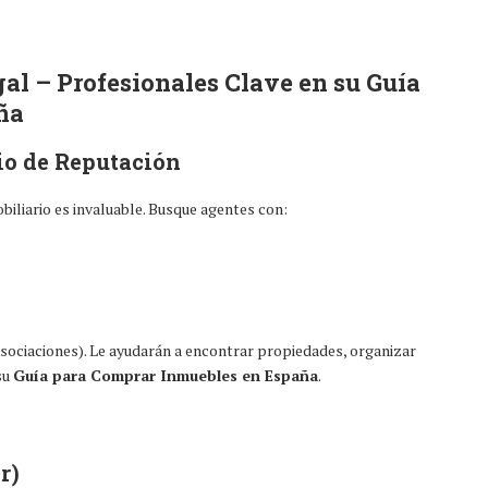
al – Profesionales Clave en su
Guía
ña
io de Reputación
iliario es invaluable. Busque agentes con:
asociaciones). Le ayudarán a encontrar propiedades, organizar
 su
Guía para Comprar Inmuebles en España
.
r)