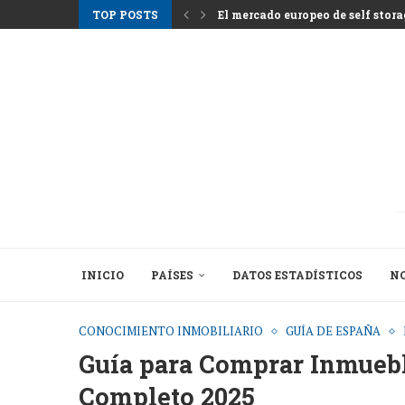
TOP POSTS
El mercado europeo de self storag
Los alquileres en Atenas suben m
Nemo Garden Una granja submari
Bruselas busca desbloquear 10 bil
Greystar Impulsa la Expansión Es
Las principales ciudades apunta
Activos hoteleros tras la tempor
El cambio estructural detrás de l
INICIO
PAÍSES
DATOS ESTADÍSTICOS
NO
CONOCIMIENTO INMOBILIARIO
GUÍA DE ESPAÑA
Guía para Comprar Inmueb
Completo 2025