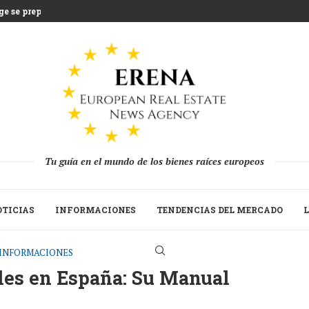
e se prepara...
ientras Grecia afronta...
na que desafía la...
lones de euros en...
tratégica del Build to...
n a las segundas viviendas...
ada 2025 mientras los...
a recuperación de...
Tu guía en el mundo de los bienes raíces europeos
TICIAS
INFORMACIONES
TENDENCIAS DEL MERCADO
L
INFORMACIONES
les en España: Su Manual