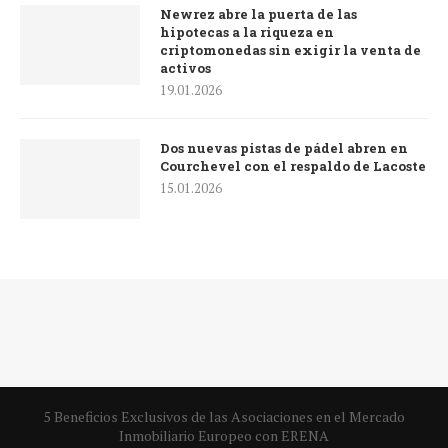
Newrez abre la puerta de las
hipotecas a la riqueza en
criptomonedas sin exigir la venta de
activos
19.01.2026
Dos nuevas pistas de pádel abren en
Courchevel con el respaldo de Lacoste
15.01.2026
5 Beneficios Exclusivos de las Asociaciones en el Mercado
Inmobiliario Europeo con ERENA