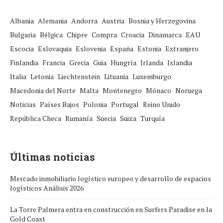
Albania
Alemania
Andorra
Austria
Bosnia y Herzegovina
Bulgaria
Bélgica
Chipre
Compra
Croacia
Dinamarca
EAU
Escocia
Eslovaquia
Eslovenia
España
Estonia
Extranjero
Finlandia
Francia
Grecia
Guia
Hungría
Irlanda
Islandia
Italia
Letonia
Liechtenstein
Lituania
Luxemburgo
Macedonia del Norte
Malta
Montenegro
Mónaco
Noruega
Noticias
Países Bajos
Polonia
Portugal
Reino Unido
República Checa
Rumanía
Suecia
Suiza
Turquía
Últimas noticias
Mercado inmobiliario logístico europeo y desarrollo de espacios
logísticos Análisis 2026
La Torre Palmera entra en construcción en Surfers Paradise en la
Gold Coast