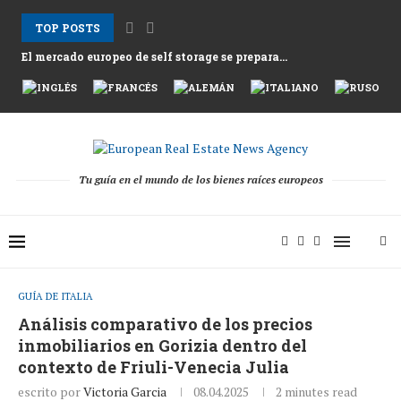
TOP POSTS
El mercado europeo de self storage se prepara...
Los alquileres en Atenas suben mientras Grecia afronta...
Nemo Garden Una granja submarina que desafía la...
Bruselas busca desbloquear 10 billones de euros en...
Greystar Impulsa la Expansión Estratégica del Build to...
Las principales ciudades apuntan a las segundas viviendas...
Activos hoteleros tras la temporada 2025 mientras los...
El cambio estructural detrás de la recuperación de...
Tu guía en el mundo de los bienes raíces europeos
GUÍA DE ITALIA
Análisis comparativo de los precios
inmobiliarios en Gorizia dentro del
contexto de Friuli-Venecia Julia
escrito por
Victoria Garcia
08.04.2025
2 minutes read