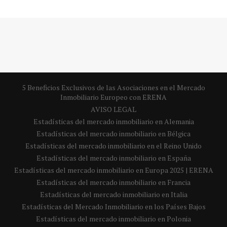
5 Beneficios Exclusivos de las Asociaciones en el Mercado
Inmobiliario Europeo con ERENA
AVISO LEGAL
Estadísticas del mercado inmobiliario en Alemania
Estadísticas del mercado inmobiliario en Bélgica
Estadísticas del mercado inmobiliario en el Reino Unido
Estadísticas del mercado inmobiliario en España
Estadísticas del mercado inmobiliario en Europa 2025 | ERENA
Estadísticas del mercado inmobiliario en Francia
Estadísticas del mercado inmobiliario en Italia
Estadísticas del Mercado Inmobiliario en los Países Bajos
Estadísticas del mercado inmobiliario en Polonia