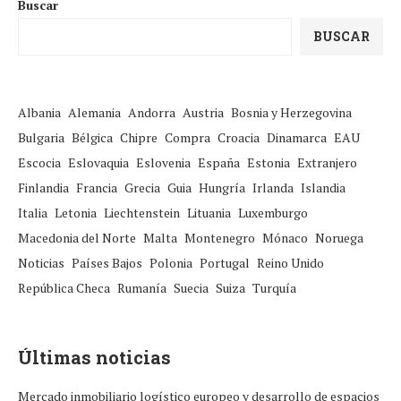
Buscar
BUSCAR
Albania
Alemania
Andorra
Austria
Bosnia y Herzegovina
Bulgaria
Bélgica
Chipre
Compra
Croacia
Dinamarca
EAU
Escocia
Eslovaquia
Eslovenia
España
Estonia
Extranjero
Finlandia
Francia
Grecia
Guia
Hungría
Irlanda
Islandia
Italia
Letonia
Liechtenstein
Lituania
Luxemburgo
Macedonia del Norte
Malta
Montenegro
Mónaco
Noruega
Noticias
Países Bajos
Polonia
Portugal
Reino Unido
República Checa
Rumanía
Suecia
Suiza
Turquía
Últimas noticias
Mercado inmobiliario logístico europeo y desarrollo de espacios