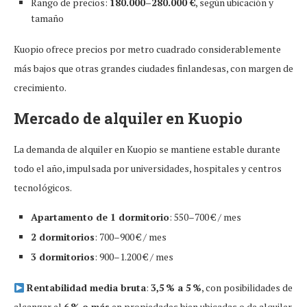
Rango de precios:
180.000–280.000 €
, según ubicación y
tamaño
Kuopio ofrece precios por metro cuadrado considerablemente
más bajos que otras grandes ciudades finlandesas, con margen de
crecimiento.
Mercado de alquiler en Kuopio
La demanda de alquiler en Kuopio se mantiene estable durante
todo el año, impulsada por universidades, hospitales y centros
tecnológicos.
Apartamento de 1 dormitorio
: 550–700 € / mes
2 dormitorios
: 700–900 € / mes
3 dormitorios
: 900–1.200 € / mes
Rentabilidad media bruta
:
3,5 % a 5 %
, con posibilidades de
alcanzar el
6 % o más
en propiedades bien ubicadas o de alquiler