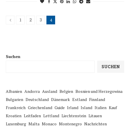
1
2
3
4
Suchen
SUCHEN
Albanien
Andorra
Ausland
Belgien
Bosnien und Herzegowina
Bulgarien
Deutschland
Dänemark
Estland
Finnland
Frankreich
Griechenland
Guide
Irland
Island
Italien
Kauf
Kroatien
Leitfaden
Lettland
Liechtenstein
Litauen
Luxemburg
Malta
Monaco
Montenegro
Nachrichten