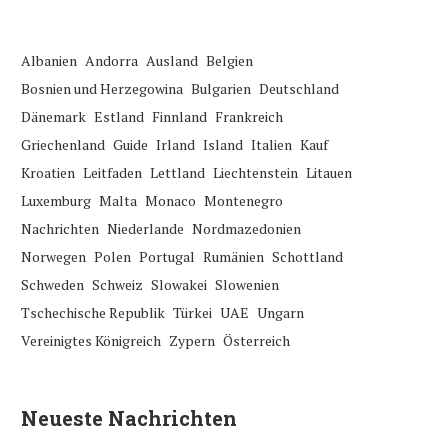
Albanien
Andorra
Ausland
Belgien
Bosnien und Herzegowina
Bulgarien
Deutschland
Dänemark
Estland
Finnland
Frankreich
Griechenland
Guide
Irland
Island
Italien
Kauf
Kroatien
Leitfaden
Lettland
Liechtenstein
Litauen
Luxemburg
Malta
Monaco
Montenegro
Nachrichten
Niederlande
Nordmazedonien
Norwegen
Polen
Portugal
Rumänien
Schottland
Schweden
Schweiz
Slowakei
Slowenien
Tschechische Republik
Türkei
UAE
Ungarn
Vereinigtes Königreich
Zypern
Österreich
Neueste Nachrichten