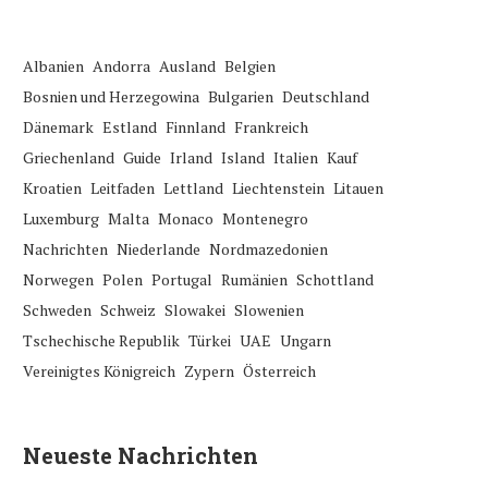
Albanien
Andorra
Ausland
Belgien
Bosnien und Herzegowina
Bulgarien
Deutschland
Dänemark
Estland
Finnland
Frankreich
Griechenland
Guide
Irland
Island
Italien
Kauf
Kroatien
Leitfaden
Lettland
Liechtenstein
Litauen
Luxemburg
Malta
Monaco
Montenegro
Nachrichten
Niederlande
Nordmazedonien
Norwegen
Polen
Portugal
Rumänien
Schottland
Schweden
Schweiz
Slowakei
Slowenien
Tschechische Republik
Türkei
UAE
Ungarn
Vereinigtes Königreich
Zypern
Österreich
Neueste Nachrichten