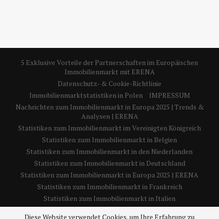
5 Exklusive Vorteile der Partnerschaften im Europäischen
Immobilienmarkt mit ERENA
Datenschutz- & Cookie-Richtlinie
Immobilienmarktstatistiken in Polen
IMPRESSUM
Nachrichten zum Immobilienmarkt in Europa 2025 | Trends &
Analysen | ERENA
Statistiken zum Immobilienmarkt im Vereinigten Königreich
Statistiken zum Immobilienmarkt in Belgien
Statistiken zum Immobilienmarkt in den Niederlanden
Statistiken zum Immobilienmarkt in Deutschland
Statistiken zum Immobilienmarkt in Europa 2025 | ERENA
Statistiken zum Immobilienmarkt in Frankreich
Statistiken zum Immobilienmarkt in Italien
Statistiken zum Immobilienmarkt in Spanien
Diese Website verwendet Cookies, um Ihre Erfahrung zu