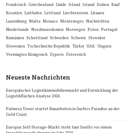
Frankreich
Griechenland
Guide
Irland
Island
Italien
Kauf
Kroatien
Leitfaden
Lettland
Liechtenstein
Litauen
Luxemburg
Malta
Monaco
Montenegro
Nachrichten
Niederlande
Nordmazedonien
Norwegen
Polen
Portugal
Rumänien
Schottland
Schweden
Schweiz
Slowakei
Slowenien
Tschechische Republik
Türkei
UAE
Ungarn
Vereinigtes Königreich
Zypern
Österreich
Neueste Nachrichten
Europäischer Logistikimmobilienmarkt und Entwicklung der
Logistikflächen Analyse 2026
Palmera Tower startet Bauarbeiten in Surfers Paradise an der
Gold Coast
Europas Self-Storage-Markt steht laut Savills vor einem
Investitionsaufschwung im Jahr 2026