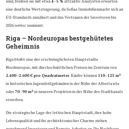
sind, bleiben sie mit etwa
4–5 %
attraktiv. Analysten erwarten
eine deutliche Wertsteigerung, da Sofias Immobilienmarkt sich an
EU-Standards annähert und das Vertrauen der Investoren bis
2026 weiter zunimmt.
Riga – Nordeuropas bestgehütetes
Geheimnis
Riga bleibt eine der erschwinglichsten Hauptstädte
Nordeuropas, mit durchschnittlichen Preisen im Zentrum von
2.400–2.600 € pro Quadratmeter
. Käufer können
110–125 m²
in historischen Jugendstilgebäuden in der Nähe der Alberta iela
oder
70–90 m²
in neueren Projekten in der Nähe des Stadtkanals
erwerben.
Die strategische Lage der lettischen Hauptstadt, ihre hohe
Lebensqualität und ihr architektonischer Charme ziehen
zunehmend Investoren und Remote-Arbeiter an. Die Nachfrage