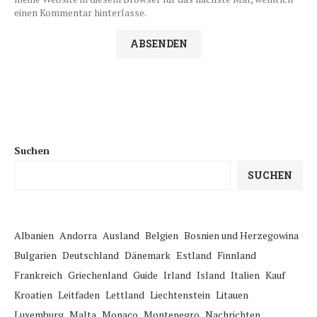
einen Kommentar hinterlasse.
Suchen
SUCHEN
Albanien
Andorra
Ausland
Belgien
Bosnien und Herzegowina
Bulgarien
Deutschland
Dänemark
Estland
Finnland
Frankreich
Griechenland
Guide
Irland
Island
Italien
Kauf
Kroatien
Leitfaden
Lettland
Liechtenstein
Litauen
Luxemburg
Malta
Monaco
Montenegro
Nachrichten