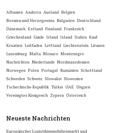
Albanien
Andorra
Ausland
Belgien
Bosnien und Herzegowina
Bulgarien
Deutschland
Dänemark
Estland
Finnland
Frankreich
Griechenland
Guide
Irland
Island
Italien
Kauf
Kroatien
Leitfaden
Lettland
Liechtenstein
Litauen
Luxemburg
Malta
Monaco
Montenegro
Nachrichten
Niederlande
Nordmazedonien
Norwegen
Polen
Portugal
Rumänien
Schottland
Schweden
Schweiz
Slowakei
Slowenien
Tschechische Republik
Türkei
UAE
Ungarn
Vereinigtes Königreich
Zypern
Österreich
Neueste Nachrichten
Europäischer Logistikimmobilienmarkt und