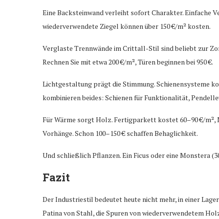
Eine Backsteinwand verleiht sofort Charakter. Einfache V
wiederverwendete Ziegel können über 150 €/m² kosten.
Verglaste Trennwände im Crittall-Stil sind beliebt zur Zo
Rechnen Sie mit etwa 200 €/m², Türen beginnen bei 950 €.
Lichtgestaltung prägt die Stimmung. Schienensysteme kos
kombinieren beides: Schienen für Funktionalität, Pendell
Für Wärme sorgt Holz. Fertigparkett kostet 60–90 €/m², M
Vorhänge. Schon 100–150 € schaffen Behaglichkeit.
Und schließlich Pflanzen. Ein Ficus oder eine Monstera (
Fazit
Der Industriestil bedeutet heute nicht mehr, in einer Lage
Patina von Stahl, die Spuren von wiederverwendetem Holz