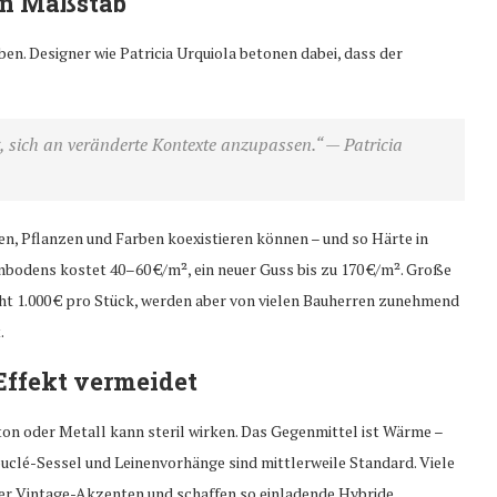
en Maßstab
ben. Designer wie Patricia Urquiola betonen dabei, dass der
g, sich an veränderte Kontexte anzupassen.“
— Patricia
en, Pflanzen und Farben koexistieren können – und so Härte in
bodens kostet 40–60 €/m², ein neuer Guss bis zu 170 €/m². Große
icht 1.000 € pro Stück, werden aber von vielen Bauherren zunehmend
.
Effekt vermeidet
Beton oder Metall kann steril wirken. Das Gegenmittel ist Wärme –
Bouclé-Sessel und Leinenvorhänge sind mittlerweile Standard. Viele
der Vintage-Akzenten und schaffen so einladende Hybride.