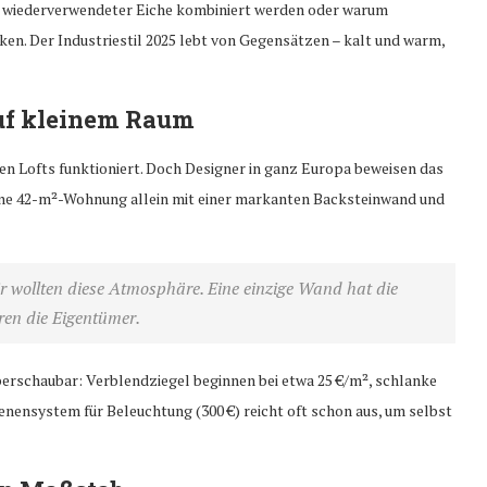
t wiederverwendeter Eiche kombiniert werden oder warum
n. Der Industriestil 2025 lebt von Gegensätzen – kalt und warm,
uf kleinem Raum
ßen Lofts funktioniert. Doch Designer in ganz Europa beweisen das
 eine 42-m²-Wohnung allein mit einer markanten Backsteinwand und
ir wollten diese Atmosphäre. Eine einzige Wand hat die
ren die Eigentümer.
berschaubar: Verblendziegel beginnen bei etwa 25 €/m², schlanke
enensystem für Beleuchtung (300 €) reicht oft schon aus, um selbst