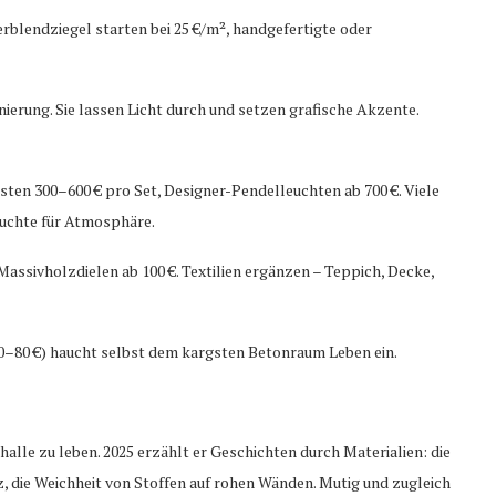
erblendziegel starten bei 25 €/m², handgefertigte oder
nierung. Sie lassen Licht durch und setzen grafische Akzente.
ten 300–600 € pro Set, Designer-Pendelleuchten ab 700 €. Viele
euchte für Atmosphäre.
assivholzdielen ab 100 €. Textilien ergänzen – Teppich, Decke,
30–80 €) haucht selbst dem kargsten Betonraum Leben ein.
rhalle zu leben. 2025 erzählt er Geschichten durch Materialien: die
, die Weichheit von Stoffen auf rohen Wänden. Mutig und zugleich