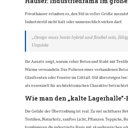
Häuser: Industriedrama im groß
Privathäuser erlauben es, den Stil in voller Größe auszule
Industriestil nicht kalt oder unmenschlich wirken darf.
„Design muss heute hybrid und flexibel sein, fähi
Urquiola
Ihr Ansatz zeigt, warum roher Beton und Stahl mit Textili
Wärme verwandeln. Das Polieren eines vorhandenen Beton
Glasfronten oder Fenster im Crittall-Stil übersteigen le
als essenziell für architektonischen Charakter betrachtet
Wie man den „kalte Lagerhalle“-
Die Gefahr der Übertreibung ist real. Zu viel sichtbarer 
Textilien, Naturholz, sanftes Licht, Pflanzen. Teppiche, 
kombinieren die industrielle Basis mit skandinavischen o