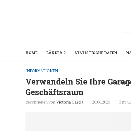
HOME
LÄNDER
STATISTISCHE DATEN
N
INFORMATIONEN
Verwandeln Sie Ihre Garage
DEUTSC
Geschäftsraum
geschrieben von
Victoria Garcia
20.06.2025
3 minu