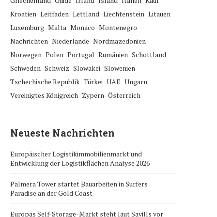
Griechenland
Guide
Irland
Island
Italien
Kauf
Kroatien
Leitfaden
Lettland
Liechtenstein
Litauen
Luxemburg
Malta
Monaco
Montenegro
Nachrichten
Niederlande
Nordmazedonien
Norwegen
Polen
Portugal
Rumänien
Schottland
Schweden
Schweiz
Slowakei
Slowenien
Tschechische Republik
Türkei
UAE
Ungarn
Vereinigtes Königreich
Zypern
Österreich
Neueste Nachrichten
Europäischer Logistikimmobilienmarkt und
Entwicklung der Logistikflächen Analyse 2026
Palmera Tower startet Bauarbeiten in Surfers
Paradise an der Gold Coast
Europas Self-Storage-Markt steht laut Savills vor