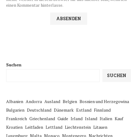
einen Kommentar hinterlasse.
Suchen
SUCHEN
Albanien
Andorra
Ausland
Belgien
Bosnien und Herzegowina
Bulgarien
Deutschland
Dänemark
Estland
Finnland
Frankreich
Griechenland
Guide
Irland
Island
Italien
Kauf
Kroatien
Leitfaden
Lettland
Liechtenstein
Litauen
Luxemburg
Malta
Monaco
Montenegro
Nachrichten