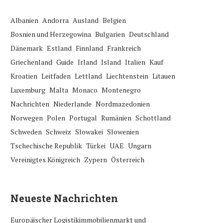
Albanien
Andorra
Ausland
Belgien
Bosnien und Herzegowina
Bulgarien
Deutschland
Dänemark
Estland
Finnland
Frankreich
Griechenland
Guide
Irland
Island
Italien
Kauf
Kroatien
Leitfaden
Lettland
Liechtenstein
Litauen
Luxemburg
Malta
Monaco
Montenegro
Nachrichten
Niederlande
Nordmazedonien
Norwegen
Polen
Portugal
Rumänien
Schottland
Schweden
Schweiz
Slowakei
Slowenien
Tschechische Republik
Türkei
UAE
Ungarn
Vereinigtes Königreich
Zypern
Österreich
Neueste Nachrichten
Europäischer Logistikimmobilienmarkt und