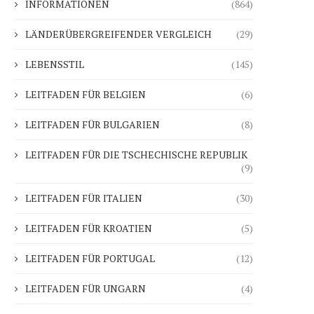
INFORMATIONEN
(864)
LÄNDERÜBERGREIFENDER VERGLEICH
(29)
LEBENSSTIL
(145)
LEITFADEN FÜR BELGIEN
(6)
LEITFADEN FÜR BULGARIEN
(8)
LEITFADEN FÜR DIE TSCHECHISCHE REPUBLIK
(9)
LEITFADEN FÜR ITALIEN
(30)
LEITFADEN FÜR KROATIEN
(5)
Die Mieten in Athen steigen und
Brüssel will 10 Billionen 
setzen Griechenland...
Ersparnisse durch
LEITFADEN FÜR PORTUGAL
(12)
Kapitalmarktreform.
18.02.2026
16.02.2026
LEITFADEN FÜR UNGARN
(4)