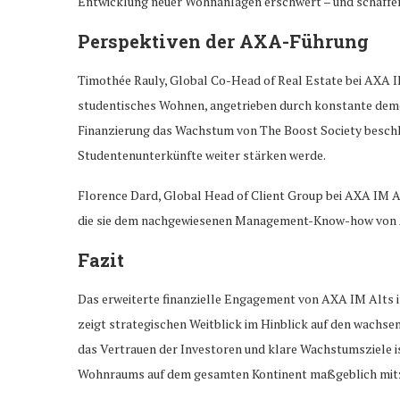
Entwicklung neuer Wohnanlagen erschwert – und schaffen 
Perspektiven der AXA-Führung
Timothée Rauly, Global Co-Head of Real Estate bei AXA IM
studentisches Wohnen, angetrieben durch konstante demog
Finanzierung das Wachstum von The Boost Society beschl
Studentenunterkünfte weiter stärken werde.
Florence Dard, Global Head of Client Group bei AXA IM Al
die sie dem nachgewiesenen Management-Know-how von AX
Fazit
Das erweiterte finanzielle Engagement von AXA IM Alts i
zeigt strategischen Weitblick im Hinblick auf den wachs
das Vertrauen der Investoren und klare Wachstumsziele i
Wohnraums auf dem gesamten Kontinent maßgeblich mit