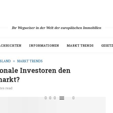
Ihr Wegweiser in der Welt der europäischen Immobilien
ACHRICHTEN
INFORMATIONEN
MARKT TRENDS
GESET
SLAND
MARKT TRENDS
ionale Investoren den
H
markt?
tes read