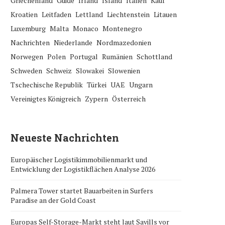
Griechenland
Guide
Irland
Island
Italien
Kauf
Kroatien
Leitfaden
Lettland
Liechtenstein
Litauen
Luxemburg
Malta
Monaco
Montenegro
Nachrichten
Niederlande
Nordmazedonien
Norwegen
Polen
Portugal
Rumänien
Schottland
Schweden
Schweiz
Slowakei
Slowenien
Tschechische Republik
Türkei
UAE
Ungarn
Vereinigtes Königreich
Zypern
Österreich
Neueste Nachrichten
Europäischer Logistikimmobilienmarkt und
Entwicklung der Logistikflächen Analyse 2026
Palmera Tower startet Bauarbeiten in Surfers
Paradise an der Gold Coast
Europas Self-Storage-Markt steht laut Savills vor