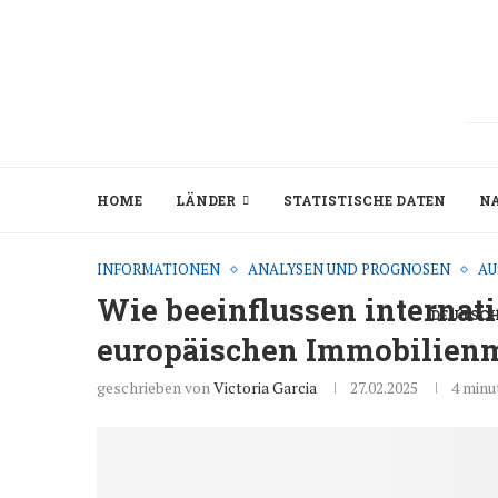
HOME
LÄNDER
STATISTISCHE DATEN
N
INFORMATIONEN
ANALYSEN UND PROGNOSEN
AU
Wie beeinflussen internat
DEUTSC
europäischen Immobilien
geschrieben von
Victoria Garcia
27.02.2025
4 minu