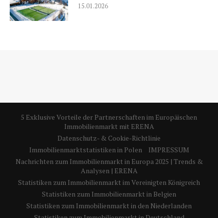
15.01.2026
5 Exklusive Vorteile der Partnerschaften im Europäischen
Immobilienmarkt mit ERENA
Datenschutz- & Cookie-Richtlinie
Immobilienmarktstatistiken in Polen
IMPRESSUM
Nachrichten zum Immobilienmarkt in Europa 2025 | Trends &
Analysen | ERENA
Statistiken zum Immobilienmarkt im Vereinigten Königreich
Statistiken zum Immobilienmarkt in Belgien
Statistiken zum Immobilienmarkt in den Niederlanden
Statistiken zum Immobilienmarkt in Deutschland