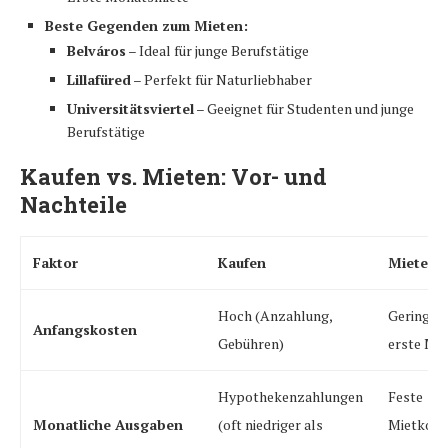
Beste Gegenden zum Mieten:
Belváros
– Ideal für junge Berufstätige
Lillafüred
– Perfekt für Naturliebhaber
Universitätsviertel
– Geeignet für Studenten und junge
Berufstätige
Kaufen vs. Mieten: Vor- und
Nachteile
Faktor
Kaufen
Mieten
Hoch (Anzahlung,
Gering (K
Anfangskosten
Gebühren)
erste Mie
Hypothekenzahlungen
Feste
Monatliche Ausgaben
(oft niedriger als
Mietkoste