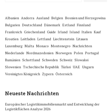
Albanien
Andorra
Ausland
Belgien
Bosnien und Herzegowina
Bulgarien
Deutschland
Dänemark
Estland
Finnland
Frankreich
Griechenland
Guide
Irland
Island
Italien
Kauf
Kroatien
Leitfaden
Lettland
Liechtenstein
Litauen
Luxemburg
Malta
Monaco
Montenegro
Nachrichten
Niederlande
Nordmazedonien
Norwegen
Polen
Portugal
Rumänien
Schottland
Schweden
Schweiz
Slowakei
Slowenien
Tschechische Republik
Türkei
UAE
Ungarn
Vereinigtes Königreich
Zypern
Österreich
Neueste Nachrichten
Europäischer Logistikimmobilienmarkt und Entwicklung der
Logistikflächen Analyse 2026