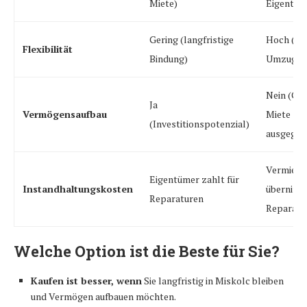
Miete)
Eigentum
Gering (langfristige
Hoch (lei
Flexibilität
Bindung)
Umzug mö
Nein (Gel
Ja
Vermögensaufbau
Miete
(Investitionspotenzial)
ausgegeb
Vermiete
Eigentümer zahlt für
Instandhaltungskosten
übernim
Reparaturen
Reparatu
Welche Option ist die Beste für Sie?
Kaufen ist besser, wenn
Sie langfristig in Miskolc bleiben
und Vermögen aufbauen möchten.