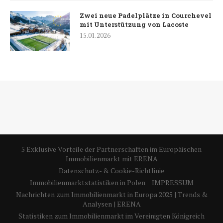
Zwei neue Padelplätze in Courchevel
mit Unterstützung von Lacoste
15.01.2026
5 Exklusive Vorteile der Partnerschaften im Europäischen
Immobilienmarkt mit ERENA
Datenschutz- & Cookie-Richtlinie
Immobilienmarktstatistiken in Polen
IMPRESSUM
Nachrichten zum Immobilienmarkt in Europa 2025 | Trends &
Analysen | ERENA
Statistiken zum Immobilienmarkt im Vereinigten Königreich