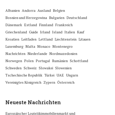
Albanien
Andorra
Ausland
Belgien
Bosnien und Herzegowina
Bulgarien
Deutschland
Dänemark
Estland
Finnland
Frankreich
Griechenland
Guide
Irland
Island
Italien
Kauf
Kroatien
Leitfaden
Lettland
Liechtenstein
Litauen
Luxemburg
Malta
Monaco
Montenegro
Nachrichten
Niederlande
Nordmazedonien
Norwegen
Polen
Portugal
Rumänien
Schottland
Schweden
Schweiz
Slowakei
Slowenien
Tschechische Republik
Türkei
UAE
Ungarn
Vereinigtes Königreich
Zypern
Österreich
Neueste Nachrichten
Europäischer Logistikimmobilienmarkt und