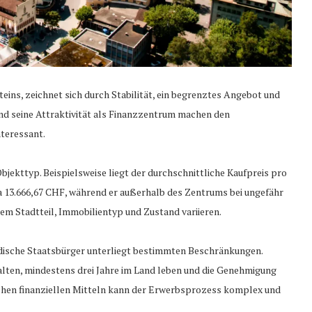
ins, zeichnet sich durch Stabilität, ein begrenztes Angebot und
und seine Attraktivität als Finanzzentrum machen den
teressant.
Objekttyp. Beispielsweise liegt der durchschnittliche Kaufpreis pro
 13.666,67 CHF, während er außerhalb des Zentrums bei ungefähr
hem Stadtteil, Immobilientyp und Zustand variieren.
ndische Staatsbürger unterliegt bestimmten Beschränkungen.
alten, mindestens drei Jahre im Land leben und die Genehmigung
lichen finanziellen Mitteln kann der Erwerbsprozess komplex und