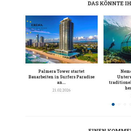
DAS KÖNNTE I
Palmera Tower startet
Nemo
Bauarbeiten in Surfers Paradise
Unter
an...
traditione
he
21.02.2026
EINEN KOMME