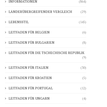
INFORMATIONEN
(864)
LÄNDERÜBERGREIFENDER VERGLEICH
(29)
LEBENSSTIL
(145)
LEITFADEN FÜR BELGIEN
(6)
LEITFADEN FÜR BULGARIEN
(8)
LEITFADEN FÜR DIE TSCHECHISCHE REPUBLIK
(9)
Hotelanlagen nach der Saison
Warum Dänemark die K
2025 während Fonds und...
aufgab und was der.
LEITFADEN FÜR ITALIEN
(30)
28.01.2026
22.01.2026
LEITFADEN FÜR KROATIEN
(5)
LEITFADEN FÜR PORTUGAL
(12)
LEITFADEN FÜR UNGARN
(4)