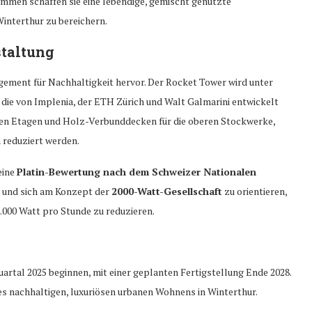
mmen schaffen sie eine lebendige, gemischt genutzte
Winterthur zu bereichern.
staltung
gement für Nachhaltigkeit hervor. Der Rocket Tower wird unter
die von Implenia, der ETH Zürich und Walt Galmarini entwickelt
eren Etagen und Holz-Verbunddecken für die oberen Stockwerke,
 reduziert werden.
eine
Platin-Bewertung nach dem Schweizer Nationalen
 und sich am Konzept der
2000-Watt-Gesellschaft
zu orientieren,
2.000 Watt pro Stunde zu reduzieren.
uartal 2025 beginnen, mit einer geplanten Fertigstellung Ende 2028.
es nachhaltigen, luxuriösen urbanen Wohnens in Winterthur.