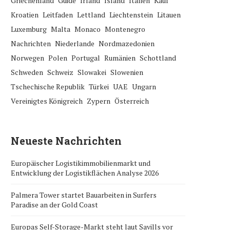
Griechenland
Guide
Irland
Island
Italien
Kauf
Kroatien
Leitfaden
Lettland
Liechtenstein
Litauen
Luxemburg
Malta
Monaco
Montenegro
Nachrichten
Niederlande
Nordmazedonien
Norwegen
Polen
Portugal
Rumänien
Schottland
Schweden
Schweiz
Slowakei
Slowenien
Tschechische Republik
Türkei
UAE
Ungarn
Vereinigtes Königreich
Zypern
Österreich
Neueste Nachrichten
Europäischer Logistikimmobilienmarkt und
Entwicklung der Logistikflächen Analyse 2026
Palmera Tower startet Bauarbeiten in Surfers
Paradise an der Gold Coast
Europas Self-Storage-Markt steht laut Savills vor