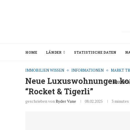
HOME
LÄNDER
STATISTISCHE DATEN
N
IMMOBILIEN WISSEN
INFORMATIONEN
MARKT T
Neue Luxuswohnungen ko
DEUTSC
“Rocket & Tigerli”
geschrieben von
Ryder Vane
08.02.2025
3 minutes